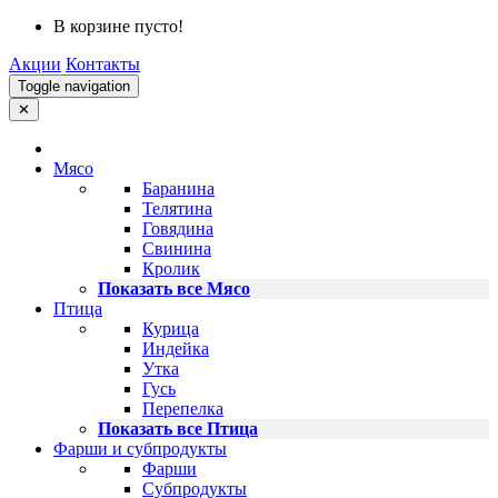
В корзине пусто!
Акции
Контакты
Toggle navigation
✕
Мясо
Баранина
Телятина
Говядина
Свинина
Кролик
Показать все Мясо
Птица
Курица
Индейка
Утка
Гусь
Перепелка
Показать все Птица
Фарши и субпродукты
Фарши
Субпродукты