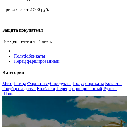
При заказе от 2 500 руб.
Защита покупателя
Возврат течении 14 дней.
Полуфабрикаты
Перец фаршированный
Категории
Мясо
Птица
Фарши и субпродукты
Полуфабрикаты
Котлеты
Голубцы и долма
Колбаски
Перец фаршированный
Рулеты
Шашлык