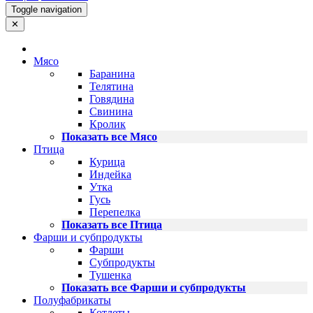
Toggle navigation
✕
Мясо
Баранина
Телятина
Говядина
Свинина
Кролик
Показать все Мясо
Птица
Курица
Индейка
Утка
Гусь
Перепелка
Показать все Птица
Фарши и субпродукты
Фарши
Субпродукты
Тушенка
Показать все Фарши и субпродукты
Полуфабрикаты
Котлеты