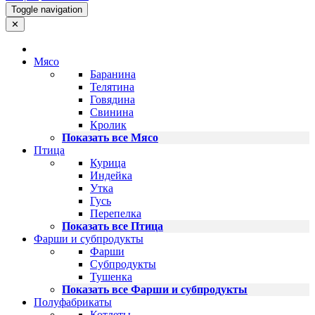
Toggle navigation
✕
Мясо
Баранина
Телятина
Говядина
Свинина
Кролик
Показать все Мясо
Птица
Курица
Индейка
Утка
Гусь
Перепелка
Показать все Птица
Фарши и субпродукты
Фарши
Субпродукты
Тушенка
Показать все Фарши и субпродукты
Полуфабрикаты
Котлеты