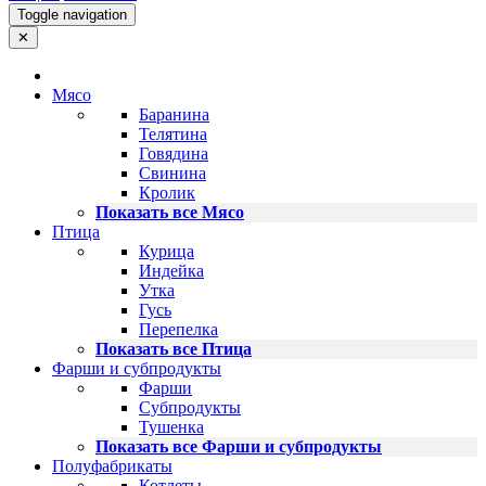
Toggle navigation
✕
Мясо
Баранина
Телятина
Говядина
Свинина
Кролик
Показать все Мясо
Птица
Курица
Индейка
Утка
Гусь
Перепелка
Показать все Птица
Фарши и субпродукты
Фарши
Субпродукты
Тушенка
Показать все Фарши и субпродукты
Полуфабрикаты
Котлеты