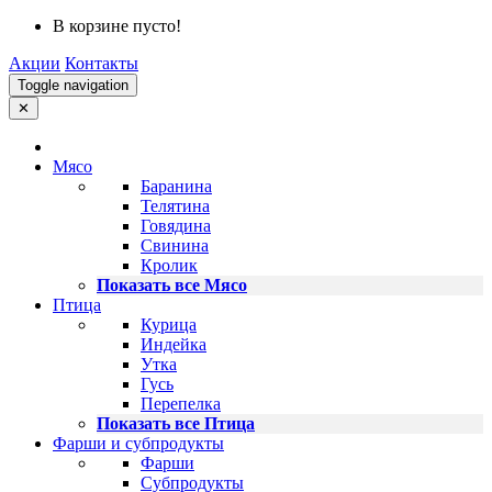
В корзине пусто!
Акции
Контакты
Toggle navigation
✕
Мясо
Баранина
Телятина
Говядина
Свинина
Кролик
Показать все Мясо
Птица
Курица
Индейка
Утка
Гусь
Перепелка
Показать все Птица
Фарши и субпродукты
Фарши
Субпродукты